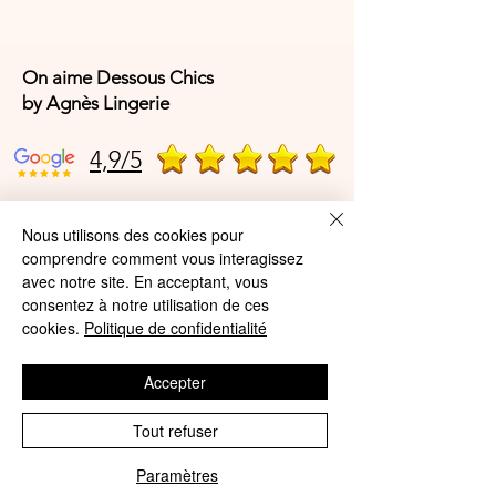
On aime Dessous Chics
by Agnès Lingerie
4,9/5
4,9/5
Nous utilisons des cookies pour
comprendre comment vous interagissez
avec notre site. En acceptant, vous
consentez à notre utilisation de ces
Offres et Services
cookies.
Politique de confidentialité
A propos de nous
Accepter
Protection des données
Tout refuser
Mentions légales
Paramètres
CGV
Phone
Email