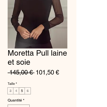
Moretta Pull laine
et soie
Prix
Prix
 145,00 € 
101,50 €
original
promotionnel
Taille
*
3
4
5
6
Quantité
*