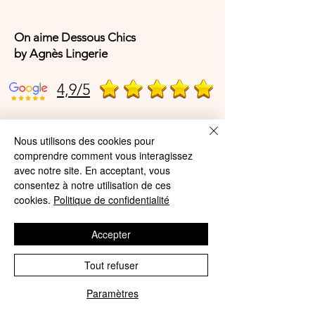
On aime Dessous Chics
by Agnès Lingerie
4,9/5
4,9/5
Nous utilisons des cookies pour
comprendre comment vous interagissez
avec notre site. En acceptant, vous
consentez à notre utilisation de ces
Offres et Services
cookies.
Politique de confidentialité
A propos de nous
Accepter
Protection des données
Tout refuser
Mentions légales
CGV
Paramètres
Phone
Email