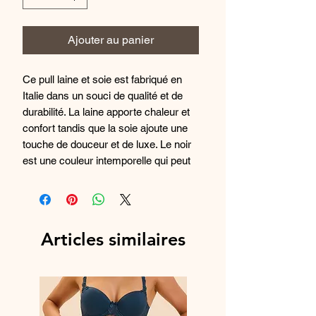
Ajouter au panier
Ce pull laine et soie est fabriqué en
Italie dans un souci de qualité et de
durabilité. La laine apporte chaleur et
confort tandis que la soie ajoute une
touche de douceur et de luxe. Le noir
est une couleur intemporelle qui peut
être facilement assortie avec d'autres
pièces de votre garde-robe. Parfait
pour un look chic et élégant, ce pull
est un choix de qualité pour l'hiver.
Articles similaires
Composition : 85% Laine Mérinos et
15% Soie
Référence fabriquant : 5968