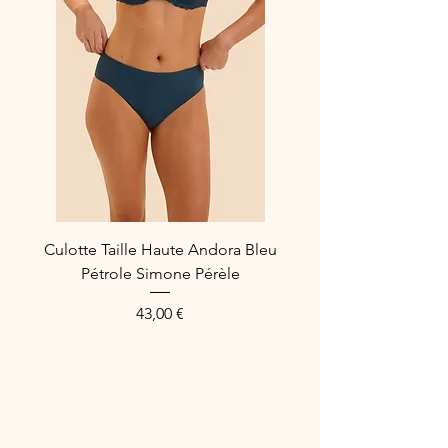
Taille italienne/ taille française :
3/38 - 4/40 - 5/42 - 6/44
Culotte Taille Haute Andora Bleu
Pétrole Simone Pérèle
Prix
43,00 €