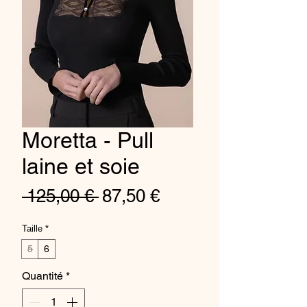
Moretta - Pull
laine et soie
Prix
Prix
 125,00 € 
87,50 €
original
promotionnel
Taille
*
5
6
Quantité
*