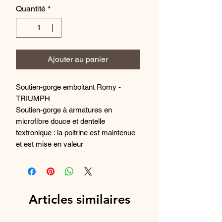
Quantité
*
Ajouter au panier
Soutien-gorge emboitant Romy -
TRIUMPH
Soutien-gorge à armatures en
microfibre douce et dentelle
textronique : la poitrine est maintenue
et est mise en valeur
naturellement.Bretelles réglables sur
toute la longueur pour un bien-aller
optimal.
Détails produit
Articles similaires
• Emboîtant
• Sans coques