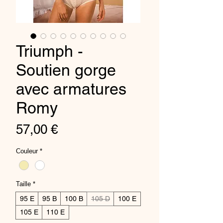
Triumph -
Soutien gorge
avec armatures
Romy
Prix
57,00 €
Couleur
*
Taille
*
95 E
95 B
100 B
105 D
100 E
105 E
110 E