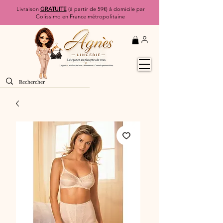
Livraison
GRATUITE
(à partir de 59€) à domicile par
Colissimo en France métropolitaine