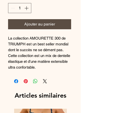
Ajouter au panier
La collection AMOURETTE 300 de
TRIUMPH est un best seller mondial
dont le succès ne se dément pas.
Cette collection est un mix de dentelle
élastique et d'une matière extensible
ultra confortable.
Le soutien-gorge emboîtant Amourette
300 Rococo de la marque Triumph
propose un modèle à armatures
élégant et moderne, fabriqué en
Articles similaires
matières recyclées, le tissu est doux
et léger, il offre un maintien excellent.
Composition : Polyamide 92%,