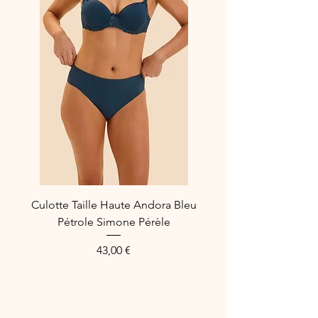
Élasthanne 8%
Culotte Taille Haute Andora Bleu
Pétrole Simone Pérèle
Prix
43,00 €