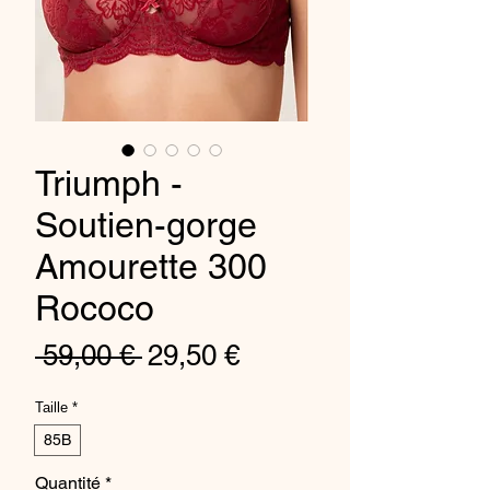
Triumph -
Soutien-gorge
Amourette 300
Rococo
Prix
Prix
 59,00 € 
29,50 €
original
promotionnel
Taille
*
85B
Quantité
*