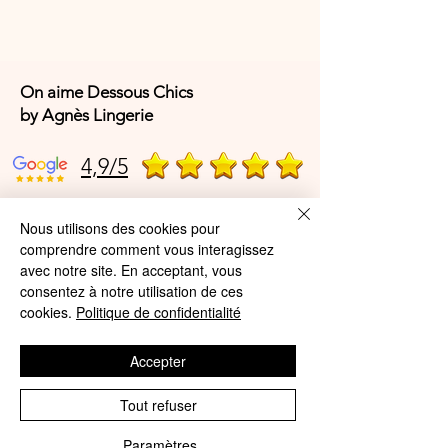
On aime Dessous Chics
by Agnès Lingerie
4,9/5
Nous utilisons des cookies pour
4,9/5
comprendre comment vous interagissez
avec notre site. En acceptant, vous
consentez à notre utilisation de ces
Offres et Services
cookies.
Politique de confidentialité
A propos de nous
Accepter
Protection des données
Tout refuser
Mentions légales
Paramètres