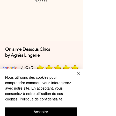
Prix
43,00 €
On aime Dessous Chics
by Agnès Lingerie
4,9/5
Nous utilisons des cookies pour
comprendre comment vous interagissez
4,9/5
avec notre site. En acceptant, vous
consentez à notre utilisation de ces
cookies.
Politique de confidentialité
Offres et Services
Accepter
A propos de nous