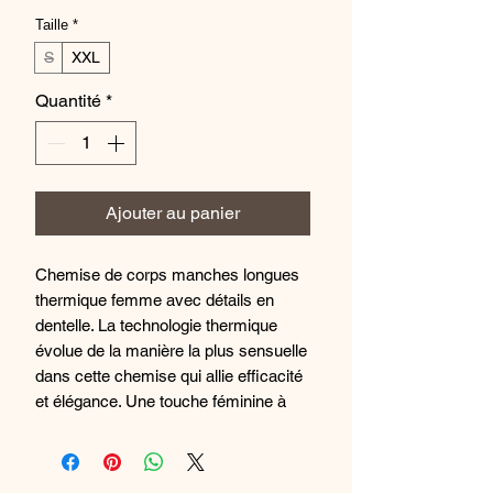
Taille
*
S
XXL
Quantité
*
Ajouter au panier
Chemise de corps manches longues
thermique femme avec détails en
dentelle. La technologie thermique
évolue de la manière la plus sensuelle
dans cette chemise qui allie efficacité
et élégance. Une touche féminine à
cette chemise thermique fonctionnelle
et classique pour faire face aux
basses températures. Intérieur