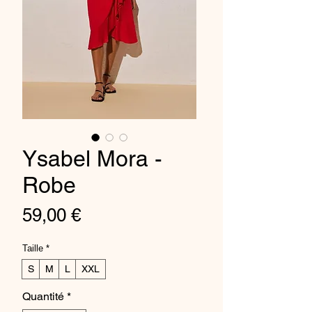
Ysabel Mora -
Robe
Prix
59,00 €
Taille
*
S
M
L
XXL
Quantité
*