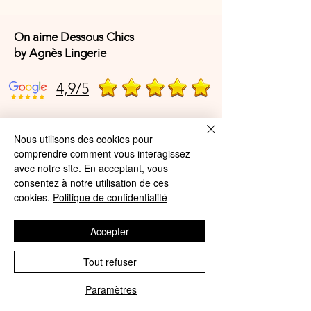
On aime Dessous Chics
by Agnès Lingerie
4,9/5
4,9/5
Nous utilisons des cookies pour
comprendre comment vous interagissez
avec notre site. En acceptant, vous
consentez à notre utilisation de ces
Offres et Services
cookies.
Politique de confidentialité
A propos de nous
Accepter
Protection des données
Tout refuser
Mentions légales
CGV
Paramètres
Phone
Email