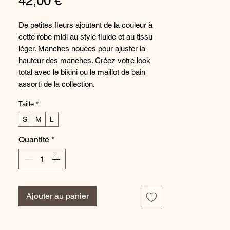
Prix
42,00 €
De petites fleurs ajoutent de la couleur à
cette robe midi au style fluide et au tissu
léger. Manches nouées pour ajuster la
hauteur des manches. Créez votre look
total avec le bikini ou le maillot de bain
assorti de la collection.
Taille
*
Coposition : 95% Viscose 5% Élasthanne
S
M
L
Quantité
*
Ajouter au panier