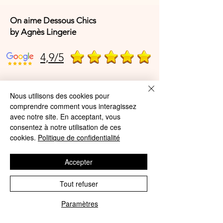
On aime Dessous Chics
by Agnès Lingerie
4,9/5
4,9/5
Nous utilisons des cookies pour
comprendre comment vous interagissez
avec notre site. En acceptant, vous
consentez à notre utilisation de ces
Offres et Services
cookies.
Politique de confidentialité
A propos de nous
Accepter
Protection des données
Mentions légales
Tout refuser
CGV
Paramètres
Phone
Email
© Agnès Lingerie – Tous droits