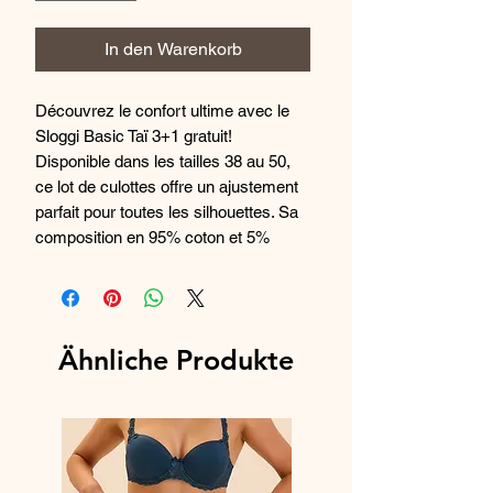
In den Warenkorb
Découvrez le confort ultime avec le
Sloggi Basic Taï 3+1 gratuit!
Disponible dans les tailles 38 au 50,
ce lot de culottes offre un ajustement
parfait pour toutes les silhouettes. Sa
composition en 95% coton et 5%
élastane garantit une douceur et une
élasticité remarquables pour un
confort toute la journée. Profitez de
l'offre spéciale 3+1 gratuit et ajoutez
Ähnliche Produkte
ces essentiels à votre collection de
lingerie dès aujourd'hui!
Composition : 95% coton et 5%
élastane