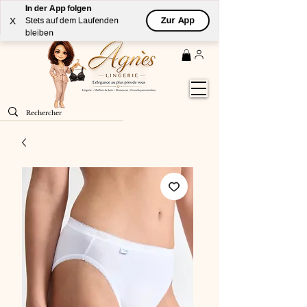
In der App folgen
Livraison
GRATUITE
(à partir de 59€) à domicile par
Zur App
X
Stets auf dem Laufenden
Colissimo en France métropolitaine
bleiben