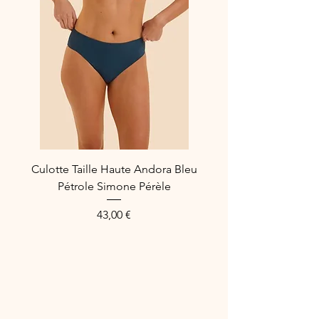
Référence fabricant : 10068838
Culotte Taille Haute Andora Bleu
Pétrole Simone Pérèle
Preis
43,00 €